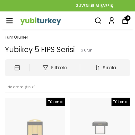
GÜVENİLİR ALIŞVERİŞ
0
Tüm Ürünler
Yubikey 5 FIPS Serisi
6
ürün
Filtrele
Sırala
Tükendi
Tükendi